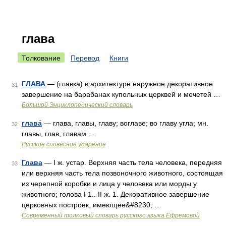
глава
Толкование
Перевод
Книги
ГЛАВА
— (главка) в архитектуре наружное декоративное
31
завершение на барабанах купольных церквей и мечетей …
Большой Энциклопедический словарь
глава́
— глава, главы, главу; воглаве; во главу угла; мн.
32
главы, глав, главам …
Русское словесное ударение
Глава
— I ж. устар. Верхняя часть тела человека, передняя
33
или верхняя часть тела позвоночного животного, состоящая
из черепной коробки и лица у человека или морды у
животного; голова I 1.. II ж. 1. Декоративное завершение
церковных построек, имеющее&#8230; …
Современный толковый словарь русского языка Ефремовой