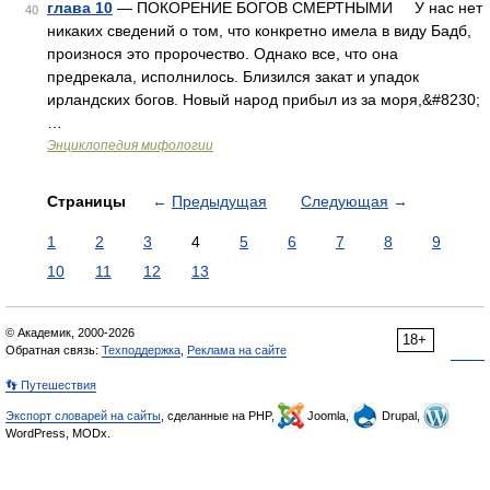
глава 10
— ПОКОРЕНИЕ БОГОВ СМЕРТНЫМИ У нас нет
40
никаких сведений о том, что конкретно имела в виду Бадб,
произнося это пророчество. Однако все, что она
предрекала, исполнилось. Близился закат и упадок
ирландских богов. Новый народ прибыл из за моря,&#8230;
…
Энциклопедия мифологии
Страницы
←
Предыдущая
Следующая
→
1
2
3
4
5
6
7
8
9
10
11
12
13
© Академик, 2000-2026
18+
Обратная связь:
Техподдержка
,
Реклама на сайте
👣 Путешествия
Экспорт словарей на сайты
, сделанные на PHP,
Joomla,
Drupal,
WordPress, MODx.