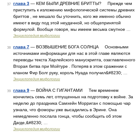
глава 3
— КЕМ БЫЛИ ДРЕВНИЕ БРИТТЫ? Прежде чем
37
приступить к изложению мифологической системы древних
бриттов , не мешало бы уточнить, кого же именно обычно
имеют в виду под этой неудачной, но общепринятой
формулой. Вообще говоря, мы имеем весьма смутное …
Энциклопедия мифологии
глава 7
— ВОЗВЫШЕНИЕ БОГА СОЛНЦА Основными
38
источниками информации для нас в этой главе являются
переводы текста Харлейского манускрипта, озаглавленного
Вторая битва при Мойтуре . Потеряв в этом сражении с
кланом Фир Болг руку, король Нуада получил&#8230; …
Энциклопедия мифологии
глава 9
— ВОЙНА С ГИГАНТАМИ Тем временем
39
кончились семь лет, отпущенных на подготовку к войне. За
неделю до праздника Самхейн Морриган с помощью чар
узнала, что фоморы уже высадились в Эрине. Она
немедленно послала гонца, чтобы сообщить об этом
Дагде,&#8230; …
Энциклопедия мифологии